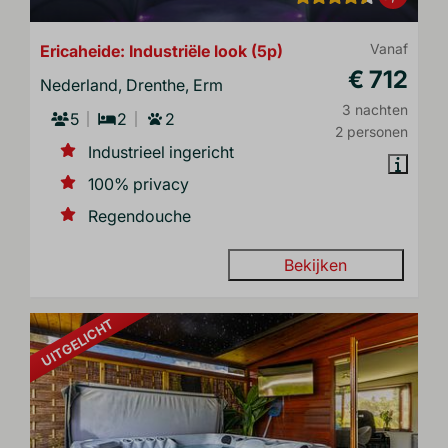
Ericaheide: Industriële look (5p)
Vanaf
€ 712
Nederland, Drenthe, Erm
3 nachten
5
2
2
2 personen
Industrieel ingericht
100% privacy
Regendouche
Bekijken
UITGELICHT