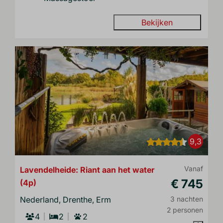
Bekijken
9,3
Lavendelheide: Riant aan het water
Vanaf
€ 745
(4p)
Nederland, Drenthe, Erm
3 nachten
2 personen
4
2
2