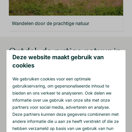
Wandelen door de prachtige natuur
Ontdek de rustige natuur in
Deze website maakt gebruik van
Drenthe
cookies
Een verblijf in onze huisjes is meer dan alleen
We gebruiken cookies voor een optimale
ontspannen in een
sauna of jacuzzi
. Het is een
gebruikservaring, om gepersonaliseerde inhoud te
complete beleving in één van de mooiste provincies
bieden en ons verkeer te analyseren. Ook delen we
van Nederland. Drenthe staat bekend om haar
informatie over uw gebruik van onze site met onze
uitgestrekte natuur, pittoreske dorpjes en rijke
partners voor social media, adverteren en analyse.
historie
.
Deze partners kunnen deze gegevens combineren met
andere informatie die u aan ze heeft verstrekt of die ze
Stap vanuit het vakantiehuis de natuur in voor een
hebben verzameld op basis van uw gebruik van hun
mooie
wandeling
door het bos, langs het water of