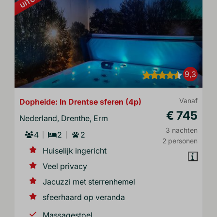
9,3
Dopheide: In Drentse sferen (4p)
Vanaf
€ 745
Nederland, Drenthe, Erm
3 nachten
4
2
2
2 personen
Huiselijk ingericht
Veel privacy
Jacuzzi met sterrenhemel
sfeerhaard op veranda
Massagestoel