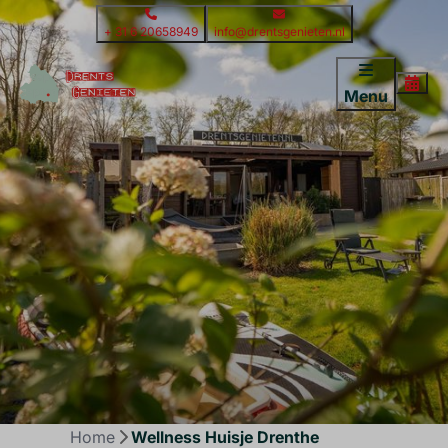
+ 31 6 20658949
info@drentsgenieten.nl
Menu
Home
Wellness Huisje Drenthe