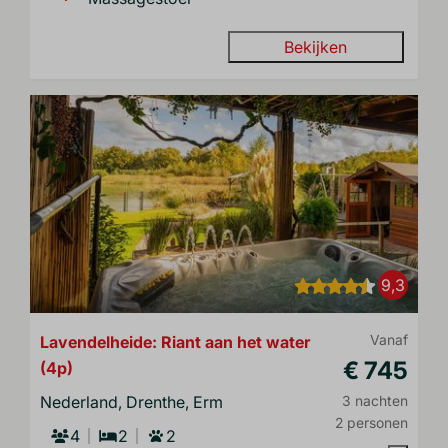
Bekijken
9,3
Lavendelheide: Riant aan het water
Vanaf
€ 745
(4p)
Nederland, Drenthe, Erm
3 nachten
2 personen
4
2
2