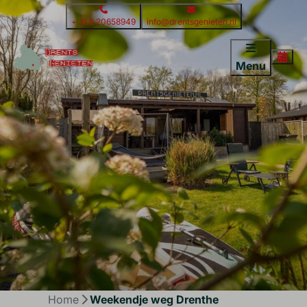
+ 31 6 20658949
info@drentsgenieten.nl
Menu
Home
Weekendje weg Drenthe