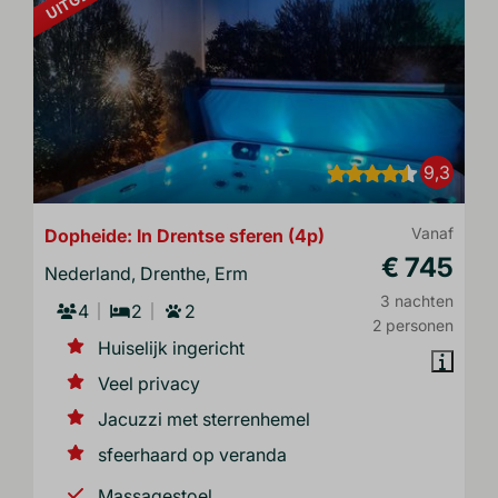
9,3
Dopheide: In Drentse sferen (4p)
Vanaf
€ 745
Nederland, Drenthe, Erm
3 nachten
4
2
2
2 personen
Huiselijk ingericht
Veel privacy
Jacuzzi met sterrenhemel
sfeerhaard op veranda
Massagestoel