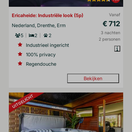
Ericaheide: Industriële look (5p)
Vanaf
€ 712
Nederland, Drenthe, Erm
3 nachten
5
2
2
2 personen
Industrieel ingericht
100% privacy
Regendouche
Bekijken
UITGELICHT