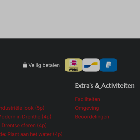
Veilig betalen
Extra's & Activiteiten
Faciliteiten
ndustriële look (5p)
Omgeving
Modern in Drenthe (4p)
Beoordelingen
 Drentse sferen (4p)
e: Riant aan het water (4p)