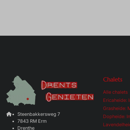
Chalets
Alle chalets
Ericaheide: I
Grasheide: 
Steenbakkersweg 7
Dopheide: In
7843 RM Erm
Lavendelheid
Drenthe