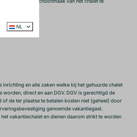
zelf de dagelijkse schoonmaak van het chalet te
NL
e inrichting en alle zaken welke bij het gehuurde chalet
e worden, direct en aan DGV. DGV is gerechtigd de
 of de ter plaatse te betalen kosten niet (geheel) door
serveringsbevestiging genoemde vakantiegast.
n het vakantiechalet en dienen daarom strikt te worden