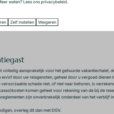
d is voor 10.00 uur, tenzij anders is overeengekomen.U dient 
Meer weten? Lees ons privacybeleid.
eren
Zelf instellen
Weigeren
tiegast
ast volledig aansprakelijk voor het gehuurde vakantiechalet, d
 en/of door uw reisgenoten, geheel door u vergoed dienen t
e veroorzaakte schade niet, of niet naar behoren, is verrekend
incasso)kosten komen geheel voor rekening van de bij de re
sreglementen zijn onverbrekelijk onderdeel van het verblijf i
tnodigen, overleg dit dan met DGV.