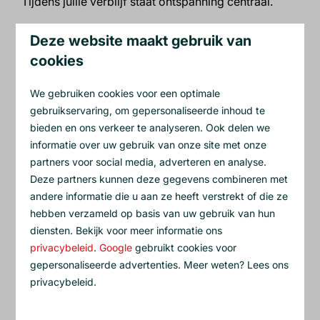
Tijdens jullie verblijf staat ontspanning centraal.
Na een wandeling in de natuur of een rustige
Deze website maakt gebruik van
middag samen is het heerlijk om te genieten in jullie
cookies
huisje met sauna en jacuzzi
en een comfortabele
omgeving. Even nergens aan denken en gewoon
We gebruiken cookies voor een optimale
samen ontspannen.
gebruikservaring, om gepersonaliseerde inhoud te
bieden en ons verkeer te analyseren. Ook delen we
De combinatie van natuur, rust en comfort maakt
informatie over uw gebruik van onze site met onze
een verblijf bij Drents Genieten ideaal voor een
partners voor social media, adverteren en analyse.
ontspannen vriendinnenweekend.
Deze partners kunnen deze gegevens combineren met
andere informatie die u aan ze heeft verstrekt of die ze
hebben verzameld op basis van uw gebruik van hun
diensten. Bekijk voor meer informatie ons
privacybeleid
.
Google
gebruikt cookies voor
gepersonaliseerde advertenties. Meer weten? Lees ons
privacybeleid.