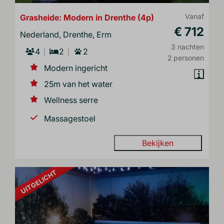
Grasheide: Modern in Drenthe (4p)
Vanaf
€ 712
Nederland, Drenthe, Erm
3 nachten
4
2
2
2 personen
Modern ingericht
25m van het water
Wellness serre
Massagestoel
Bekijken
UITGELICHT