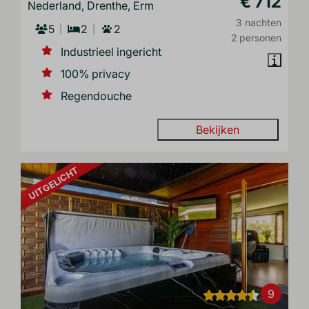
€ 712
Nederland, Drenthe, Erm
3 nachten
5
2
2
2 personen
Industrieel ingericht
100% privacy
Regendouche
Bekijken
UITGELICHT
9