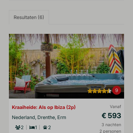
Resultaten (6)
9
Kraaiheide: Als op Ibiza (2p)
Vanaf
€ 593
Nederland, Drenthe, Erm
3 nachten
2
1
2
2 personen