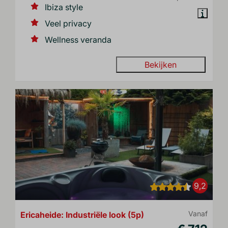
Ibiza style
Veel privacy
Wellness veranda
Bekijken
9,2
Ericaheide: Industriële look (5p)
Vanaf