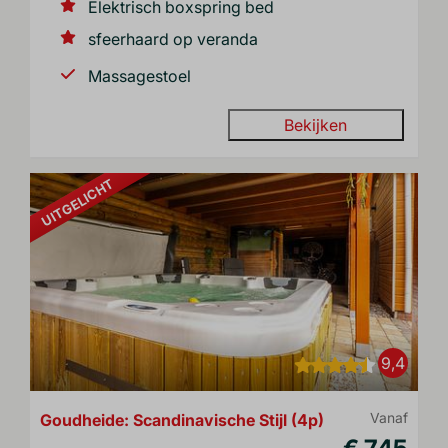
Elektrisch boxspring bed
sfeerhaard op veranda
Massagestoel
Bekijken
UITGELICHT
9,4
Goudheide: Scandinavische Stijl (4p)
Vanaf