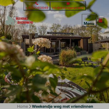
+ 31 6 20658949
info@drentsgenieten.nl
Menu
Home
Weekendje weg met vriendinnen