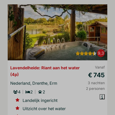
9,3
Lavendelheide: Riant aan het water
Vanaf
€ 745
(4p)
Nederland, Drenthe, Erm
3 nachten
2 personen
4
2
2
Landelijk ingericht
Uitzicht over het water