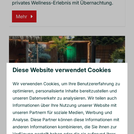
privates Wellness-Erlebnis mit Übernachtung.
Mehr
Diese Website verwendet Cookies
Wir verwenden Cookies, um Ihre Benutzererfahrung zu
optimieren, personalisierte Inhalte bereitzustellen und
unseren Datenverkehr zu analysieren. Wir teilen auch
Informationen über Ihre Nutzung unserer Website mit
Ericaheide: Industrieller Look (4p)
unseren Partnern für soziale Medien, Werbung und
Analyse. Diese Partner können diese Informationen mit
Ericaheide ist für 4 Personen ausgestattet und
anderen Informationen kombinieren, die Sie ihnen zur
bietet ein privates Wellness-Erlebnis mit eine
Verfügung gestellt haben oder die sie aufgrund Ihrer