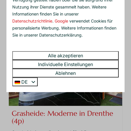
begehbare Sauna und einen privaten Jacuzzi auf
Nutzung ihrer Dienste gesammelt haben. Weitere
der Veranda.
Informationen finden Sie in unserer
Datenschutzrichtlinie
.
Google
verwendet Cookies für
Mehr
personalisierte Werbung. Weitere Informationen finden
Sie in unserer Datenschutzerklärung.
Alle akzeptieren
Individuelle Einstellungen
Ablehnen
DE
Grasheide: Moderne in Drenthe
(4p)