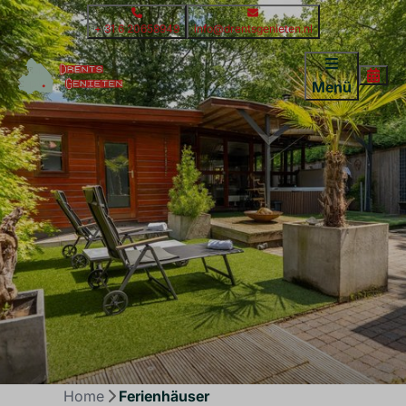
+ 31 6 20658949
info@drentsgenieten.nl
Menü
Home
Ferienhäuser